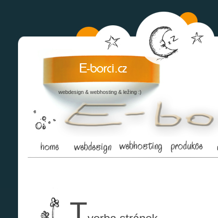
webdesign & webhosting & ležing :)
T