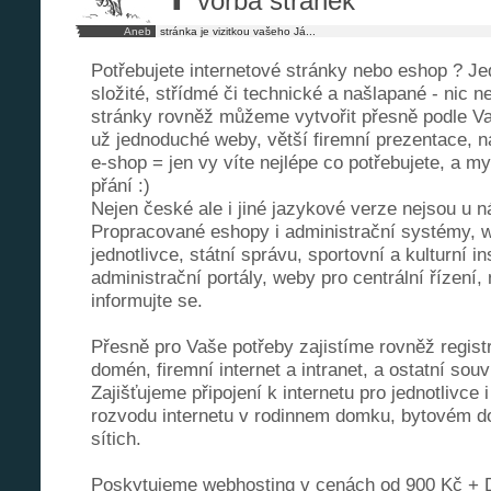
vorba stránek
Aneb
stránka je vizitkou vašeho Já...
Potřebujete internetové stránky nebo eshop ? J
složité, střídmé či technické a našlapané - nic 
stránky rovněž můžeme vytvořit přesně podle V
už jednoduché weby, větší firemní prezentace, n
e-shop = jen vy víte nejlépe co potřebujete, a m
přání :)
Nejen české ale i jiné jazykové verze nejsou u 
Propracované eshopy i administrační systémy, w
jednotlivce, státní správu, sportovní a kulturní in
administrační portály, weby pro centrální řízení,
informujte se.
Přesně pro Vaše potřeby zajistíme rovněž regist
domén, firemní internet a intranet, a ostatní souv
Zajišťujeme připojení k internetu pro jednotlivce i
rozvodu internetu v rodinnem domku, bytovém d
sítich.
Poskytujeme webhosting v cenách od 900 Kč + 